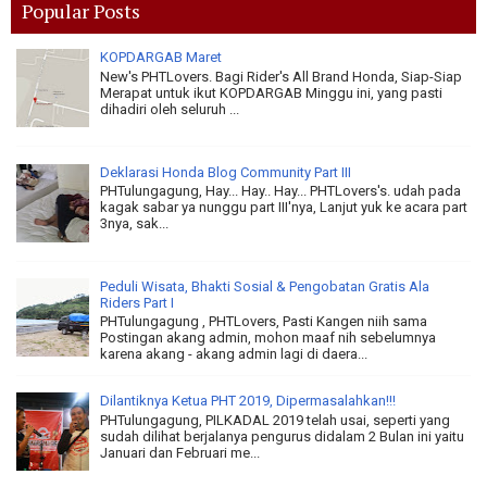
Popular Posts
KOPDARGAB Maret
New's PHTLovers. Bagi Rider's All Brand Honda, Siap-Siap
Merapat untuk ikut KOPDARGAB Minggu ini, yang pasti
dihadiri oleh seluruh ...
Deklarasi Honda Blog Community Part III
PHTulungagung, Hay... Hay.. Hay... PHTLovers's. udah pada
kagak sabar ya nunggu part III'nya, Lanjut yuk ke acara part
3nya, sak...
Peduli Wisata, Bhakti Sosial & Pengobatan Gratis Ala
Riders Part I
PHTulungagung , PHTLovers, Pasti Kangen niih sama
Postingan akang admin, mohon maaf nih sebelumnya
karena akang - akang admin lagi di daera...
Dilantiknya Ketua PHT 2019, Dipermasalahkan!!!
PHTulungagung, PILKADAL 2019 telah usai, seperti yang
sudah dilihat berjalanya pengurus didalam 2 Bulan ini yaitu
Januari dan Februari me...