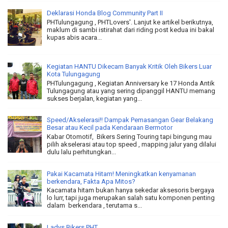
Deklarasi Honda Blog Community Part II
PHTulungagung , PHTLovers'. Lanjut ke artikel berikutnya,
maklum di sambi istirahat dari riding post kedua ini bakal
kupas abis acara...
Kegiatan HANTU Dikecam Banyak Kritik Oleh Bikers Luar
Kota Tulungagung
PHTulungagung , Kegiatan Anniversary ke 17 Honda Antik
Tulungagung atau yang sering dipanggil HANTU memang
sukses berjalan, kegiatan yang...
Speed/Akselerasi!! Dampak Pemasangan Gear Belakang
Besar atau Kecil pada Kendaraan Bermotor
Kabar Otomotif, Bikers Sering Touring tapi bingung mau
pilih akselerasi atau top speed , mapping jalur yang dilalui
dulu lalu perhitungkan...
Pakai Kacamata Hitam! Meningkatkan kenyamanan
berkendara, Fakta Apa Mitos?
Kacamata hitam bukan hanya sekedar aksesoris bergaya
lo lurr, tapi juga merupakan salah satu komponen penting
dalam berkendara , terutama s...
Ladys Bikers PHT