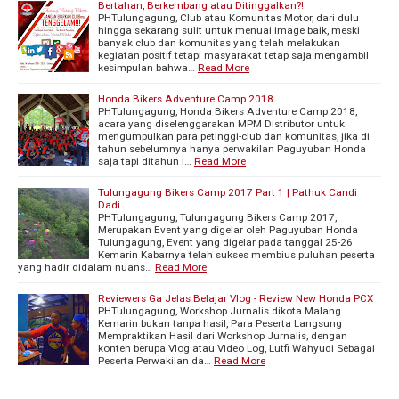
Bertahan, Berkembang atau Ditinggalkan?!
PHTulungagung, Club atau Komunitas Motor, dari dulu
hingga sekarang sulit untuk menuai image baik, meski
banyak club dan komunitas yang telah melakukan
kegiatan positif tetapi masyarakat tetap saja mengambil
kesimpulan bahwa…
Read More
Honda Bikers Adventure Camp 2018
PHTulungagung, Honda Bikers Adventure Camp 2018,
acara yang diselenggarakan MPM Distributor untuk
mengumpulkan para petinggi-club dan komunitas, jika di
tahun sebelumnya hanya perwakilan Paguyuban Honda
saja tapi ditahun i…
Read More
Tulungagung Bikers Camp 2017 Part 1 | Pathuk Candi
Dadi
PHTulungagung, Tulungagung Bikers Camp 2017,
Merupakan Event yang digelar oleh Paguyuban Honda
Tulungagung, Event yang digelar pada tanggal 25-26
Kemarin Kabarnya telah sukses membius puluhan peserta
yang hadir didalam nuans…
Read More
Reviewers Ga Jelas Belajar Vlog - Review New Honda PCX
PHTulungagung, Workshop Jurnalis dikota Malang
Kemarin bukan tanpa hasil, Para Peserta Langsung
Mempraktikan Hasil dari Workshop Jurnalis, dengan
konten berupa Vlog atau Video Log, Lutfi Wahyudi Sebagai
Peserta Perwakilan da…
Read More