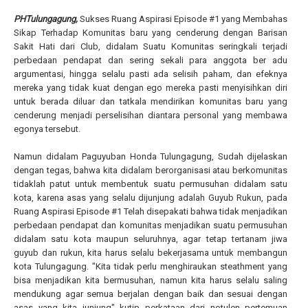
PHTulungagung,
Sukses Ruang Aspirasi Episode #1 yang Membahas
Sikap Terhadap Komunitas baru yang cenderung dengan Barisan
Sakit Hati dari Club, didalam Suatu Komunitas seringkali terjadi
perbedaan pendapat dan sering sekali para anggota ber adu
argumentasi, hingga selalu pasti ada selisih paham, dan efeknya
mereka yang tidak kuat dengan ego mereka pasti menyisihkan diri
untuk berada diluar dan tatkala mendirikan komunitas baru yang
cenderung menjadi perselisihan diantara personal yang membawa
egonya tersebut.
Namun didalam Paguyuban Honda Tulungagung, Sudah dijelaskan
dengan tegas, bahwa kita didalam berorganisasi atau berkomunitas
tidaklah patut untuk membentuk suatu permusuhan didalam satu
kota, karena asas yang selalu dijunjung adalah Guyub Rukun, pada
Ruang Aspirasi Episode #1 Telah disepakati bahwa tidak menjadikan
perbedaan pendapat dan komunitas menjadikan suatu permusuhan
didalam satu kota maupun seluruhnya, agar tetap tertanam jiwa
guyub dan rukun, kita harus selalu bekerjasama untuk membangun
kota Tulungagung. "Kita tidak perlu menghiraukan steathment yang
bisa menjadikan kita bermusuhan, namun kita harus selalu saling
mendukung agar semua berjalan dengan baik dan sesuai dengan
asas yang kita junjung" kutip perkataan dari notulen pertemuan