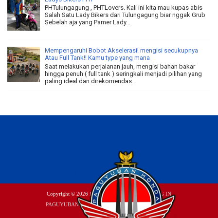
PHTulungagung , PHTLovers. Kali ini kita mau kupas abis
Salah Satu Lady Bikers dari Tulungagung biar nggak Grub
Sebelah aja yang Pamer Lady...
Mempengaruhi Bobot Akselerasi! mengisi secukupnya
Atau Full Tank!! Kamu type yang mana
Saat melakukan perjalanan jauh, mengisi bahan bakar
hingga penuh ( full tank ) seringkali menjadi pilihan yang
paling ideal dan direkomendas...
Copyright ©
2026
P|H|Tulungagung
| Account
LOG IN
PAGUYUBAN HONDA TULUNGAGUNG
|
YOUTUBE
INSTAGRAM