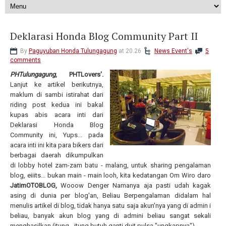
Deklarasi Honda Blog Community Part II
By
Paguyuban Honda Tulungagung
at 20.26
News Event's
5
comments
PHTulungagung
, PHTLovers'.
Lanjut ke artikel berikutnya,
maklum di sambi istirahat dari
riding post kedua ini bakal
kupas abis acara inti dari
Deklarasi Honda Blog
Community ini, Yups... pada
acara inti ini kita para bikers dari
berbagai daerah dikumpulkan
di lobby hotel zam-zam batu - malang, untuk sharing pengalaman
blog, eiiits... bukan main - main looh, kita kedatangan Om Wiro daro
JatimOTOBLOG,
Wooow Denger Namanya aja pasti udah kagak
asing di dunia per blog'an, Beliau Berpengalaman didalam hal
menulis artikel di blog, tidak hanya satu saja akun'nya yang di admin i
beliau, banyak akun blog yang di admini beliau sangat sekali
menghasilkan (itung - itung butuh ganti duit pulsa "ungkapnya")