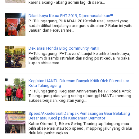
karena akang - akang admin lagi di daera...
Dilantiknya Ketua PHT 2019, Dipermasalahkan!!!
PHTulungagung, PILKADAL 2019 telah usai, seperti yang
sudah dilihat berjalanya pengurus didalam 2 Bulan ini yaitu
Januari dan Februari me...
Deklarasi Honda Blog Community Part II
PHTulungagung , PHTLovers'. Lanjut ke artikel berikutnya,
maklum di sambi istirahat dari riding post kedua ini bakal
kupas abis acara...
Kegiatan HANTU Dikecam Banyak Kritik Oleh Bikers Luar
Kota Tulungagung
PHTulungagung , Kegiatan Anniversary ke 17 Honda Antik
Tulungagung atau yang sering dipanggil HANTU memang
sukses berjalan, kegiatan yang...
Speed/Akselerasi!! Dampak Pemasangan Gear Belakang
Besar atau Kecil pada Kendaraan Bermotor
Kabar Otomotif, Bikers Sering Touring tapi bingung mau
pilih akselerasi atau top speed , mapping jalur yang dilalui
dulu lalu perhitungkan...