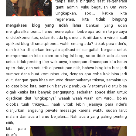
tanpa harus bingung saat re-generasi
ganti admin, yuhu begitulah Om Wiro
Ungkapkan, soo.... ketika kita
regenerasi, k
ita tidak bingung
mengakses blog yang udah lama
bahkan yang udah
menghasilkanpun.... harus menerapkan beberapa admin terpercaya
di club/komunitas, selain itu ada tips menarik niii dari om wiro, install
aplikasi blog di smartphone... wahh emang ada? cletuk para rider's,
dan ketika di ajarkan ternyata aplikasi ini sangatlah berguna untuk
mempermudah kita dalam posting isi blog, sooo tidak ada alasan
untuk tidak posting tiap waktunya, kapanpun dimanapun kita harus
up to date, dan satu trik di penutupan niiih, bahwa blog kita bisa jadi
sumber dana buat komunitas kita, dengan apa coba kok bisa jadi
duit, dengan gaya khas om wiro disampaikanya triknya, semakin up
to date blog kita, semakin banyak pembuka (visitornya) disitu bisa
digali ketika kita banyak pengunjung, sediakan space iklan untuk
dijadikan duit "ungkapnya" waaah waah waah om wiro... boleh
dicoba tuuh triknya..... naah untuk lebih jelasnya para rider's
dianjurkan langsung private message karena waktu sudah larut
malam dan acara harus berjalan.... Nah acara yang paling penting
niiih,
kita para
rider's