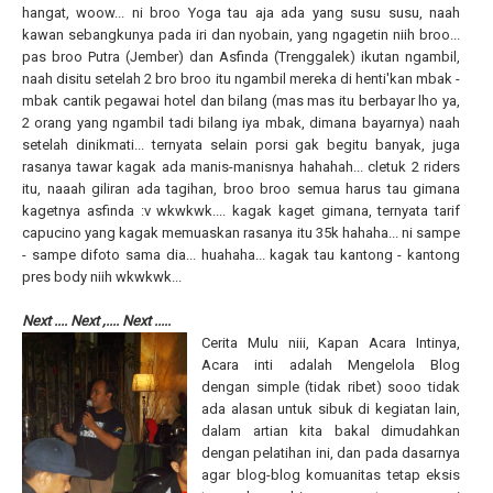
hangat, woow... ni broo Yoga tau aja ada yang susu susu, naah
kawan sebangkunya pada iri dan nyobain, yang ngagetin niih broo...
pas broo Putra (Jember) dan Asfinda (Trenggalek) ikutan ngambil,
naah disitu setelah 2 bro broo itu ngambil mereka di henti'kan mbak -
mbak cantik pegawai hotel dan bilang (mas mas itu berbayar lho ya,
2 orang yang ngambil tadi bilang iya mbak, dimana bayarnya) naah
setelah dinikmati... ternyata selain porsi gak begitu banyak, juga
rasanya tawar kagak ada manis-manisnya hahahah... cletuk 2 riders
itu, naaah giliran ada tagihan, broo broo semua harus tau gimana
kagetnya asfinda :v wkwkwk.... kagak kaget gimana, ternyata tarif
capucino yang kagak memuaskan rasanya itu 35k hahaha... ni sampe
- sampe difoto sama dia... huahaha... kagak tau kantong - kantong
pres body niih wkwkwk...
Next .... Next ,.... Next .....
Cerita Mulu niii, Kapan Acara Intinya,
Acara inti adalah Mengelola Blog
dengan simple (tidak ribet) sooo tidak
ada alasan untuk sibuk di kegiatan lain,
dalam artian kita bakal dimudahkan
dengan pelatihan ini, dan pada dasarnya
agar blog-blog komuanitas tetap eksis