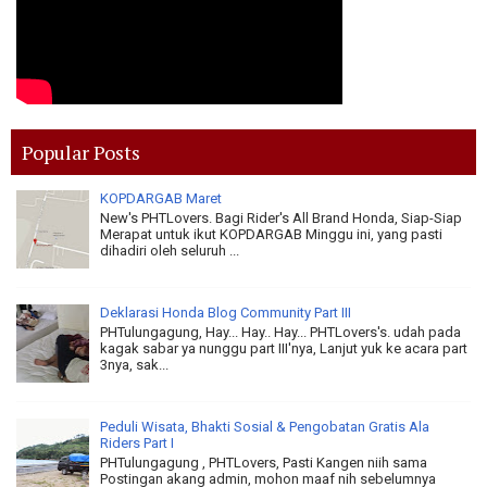
Popular Posts
KOPDARGAB Maret
New's PHTLovers. Bagi Rider's All Brand Honda, Siap-Siap
Merapat untuk ikut KOPDARGAB Minggu ini, yang pasti
dihadiri oleh seluruh ...
Deklarasi Honda Blog Community Part III
PHTulungagung, Hay... Hay.. Hay... PHTLovers's. udah pada
kagak sabar ya nunggu part III'nya, Lanjut yuk ke acara part
3nya, sak...
Peduli Wisata, Bhakti Sosial & Pengobatan Gratis Ala
Riders Part I
PHTulungagung , PHTLovers, Pasti Kangen niih sama
Postingan akang admin, mohon maaf nih sebelumnya