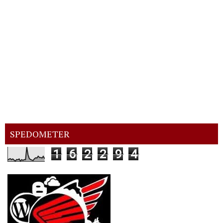
SPEDOMETER
1
6
2
2
9
4