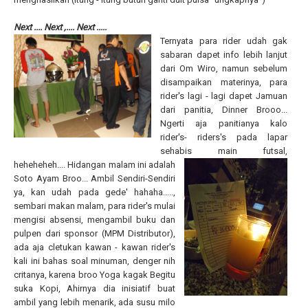
Next .... Next ,.... Next .....
Ternyata para rider udah gak
sabaran dapet info lebih lanjut
dari Om Wiro, namun sebelum
disampaikan materinya, para
rider's lagi - lagi dapet Jamuan
dari panitia, Dinner Brooo...
Ngerti aja panitianya kalo
rider's- riders's pada lapar
sehabis main futsal,
heheheheh....
Hidangan malam ini adalah
Soto Ayam Broo... Ambil Sendiri-Sendiri
ya, kan udah pada gede' hahaha.....,
sembari makan malam, para rider's mulai
mengisi absensi, mengambil buku dan
pulpen dari sponsor (MPM Distributor),
ada aja cletukan kawan - kawan rider's
kali ini bahas soal minuman, denger nih
critanya, karena broo Yoga kagak Begitu
suka Kopi, Ahirnya dia inisiatif buat
ambil yang lebih menarik, ada susu milo