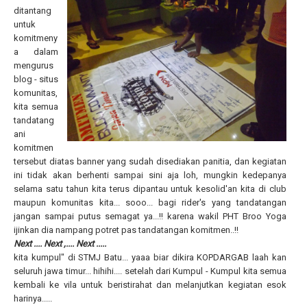
ditantang
untuk
komitmeny
a dalam
mengurus
blog - situs
komunitas,
kita semua
tandatang
ani
komitmen
tersebut diatas banner yang sudah disediakan panitia, dan kegiatan
ini tidak akan berhenti sampai sini aja loh, mungkin kedepanya
selama satu tahun kita terus dipantau untuk kesolid'an kita di club
maupun komunitas kita... sooo... bagi rider's yang tandatangan
jangan sampai putus semagat ya...!! karena wakil PHT Broo Yoga
ijinkan dia nampang potret pas tandatangan komitmen..!!
Next .... Next ,.... Next .....
kita kumpul" di STMJ Batu... yaaa biar dikira KOPDARGAB laah kan
seluruh jawa timur... hihihi.... setelah dari Kumpul - Kumpul kita semua
kembali ke vila untuk beristirahat dan melanjutkan kegiatan esok
harinya.....