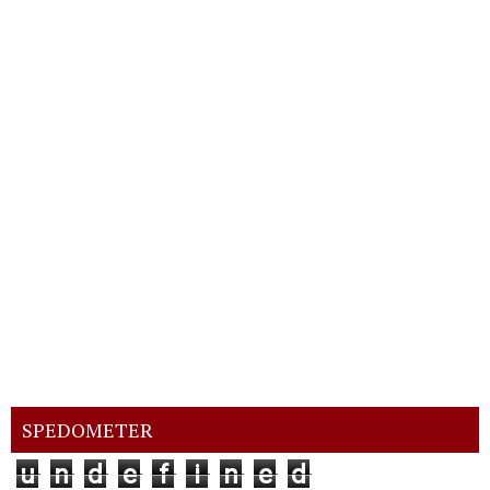
SPEDOMETER
u
n
d
e
f
i
n
e
d