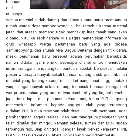
bantuan
dari
atasanya
semua material sudah datang dan dirasa kurang untuk membangun
rumah warga desa sambirobyong ini, hal tersebut karena material
jatah dari atasan memang tidak mencakup luas tanah yang akan
dibangun itu, ke esok harinya Mila Bagus meneruskan informasi ke
grub whatsapp warga perumahan baru yang ada didesa
sambirobyong, dari situlah Mila Bagus Bertemu dengan titik cerah,
meski perumahan baru tersebut adalah perumahan bersubsidi,
namun didalamnya memiliki beberapa chanel untuk meneruskan
informasi agar mendatangkan bantuan, setelah berdiskusi melalui
pesan whatsapp banyak sekali bantuan datang untuk penambahan
material yang kurang-kurang, mulai dari uang tunai hingga batako
yang sangat banyak sekali datang, termasuk bantuan tenaga dari
warga perumahan yang ada didesa sambirobyong itu, hal tersebut
juga tidak luput dari pantauan ketua kami, ketua PHT langsung
meneruskan informasi kepada anggota club yang tergabung
didalam PHT, ketika rapatpun telah disetujui untuk membantu agar
pembangunan segera selesai, dan hari minggu ini pekerjaan yang
telah dimulai dari minggu kemarin selesai, rumah dan MCK sudah
terbangun rapi, Siap ditinggali dengan layak berkat kerjasama TNI,
POLSEK, Masyarakat dan Bikers Honda yang hadir ditempat itu.