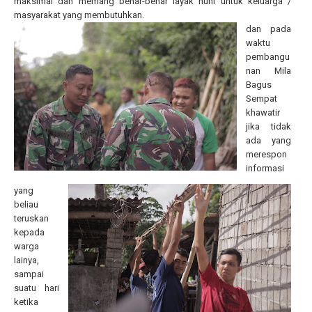
maksimal dan memang benar-benar layak huni untuk keluarga /
masyarakat yang membutuhkan.
dan pada
waktu
pembangu
nan Mila
Bagus
Sempat
khawatir
jika tidak
ada yang
merespon
informasi
yang
beliau
teruskan
kepada
warga
lainya,
sampai
suatu hari
ketika