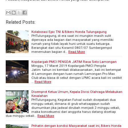
Related Posts:
Kolaborasi Epic TNI & Bikers Honda Tulungagung
PHTulungagung, di era saat ini mungkin masih sulit
dipercaya ada bagian dari masyarakat yang memiliki
rumah yang tidak layak huni untuk suatu keluarga.
Berangkat dari situ Koramil 0807/07 Sumbergempol
menemukan bagian d…
Read More
Kopdargab PMCI PENGDA JATIM Rasa Soto Lamongan
Minggu, 17 Maret 2019 Kopdargab PMCI Pengda
Jatim tahun ini kembali dilakasanakan , kali ini bertempat
di Lamongan dengan tuan rumah Lamongan Pro Max
Club atau biasa di sebut dengan LPMC acara kali ini sedikit
…
Read More
Disemprot Ketua Umum, Kepala Divisi Olahraga Melakukan
Kesalahan
PHTulungagung, Kegiatan Futsal sudah disepakati dua
minggu sekali, dimana di grub whatsapppun sudah
diumumkan jika jadwal dirubah menjadi 2 minggu sekali,
maka konsekuensi dari anggota harus datang disetiap
dua minggu sekali…
Read More
Prihatin dengan kondisi Masyarakat saat ini, Bikers Honda