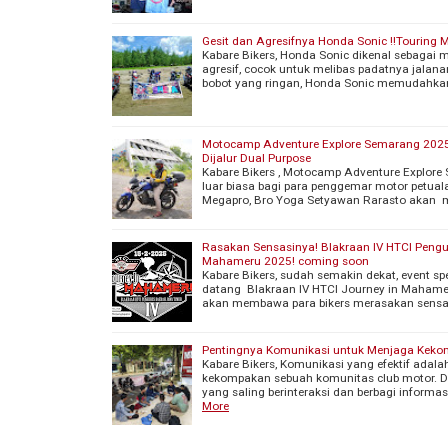
Gesit dan Agresifnya Honda Sonic !!Touring 
Kabare Bikers, Honda Sonic dikenal sebagai m
agresif, cocok untuk melibas padatnya jalan
bobot yang ringan, Honda Sonic memudahka
Motocamp Adventure Explore Semarang 2025
Dijalur Dual Purpose
Kabare Bikers , Motocamp Adventure Explo
luar biasa bagi para penggemar motor petua
Megapro, Bro Yoga Setyawan Rarasto akan m
Rasakan Sensasinya! Blakraan IV HTCI Peng
Mahameru 2025! coming soon
Kabare Bikers, sudah semakin dekat, event spe
datang Blakraan IV HTCI Journey in Mahamer
akan membawa para bikers merasakan sensas
Pentingnya Komunikasi untuk Menjaga Keko
Kabare Bikers, Komunikasi yang efektif ada
kekompakan sebuah komunitas club motor. 
yang saling berinteraksi dan berbagi informa
More