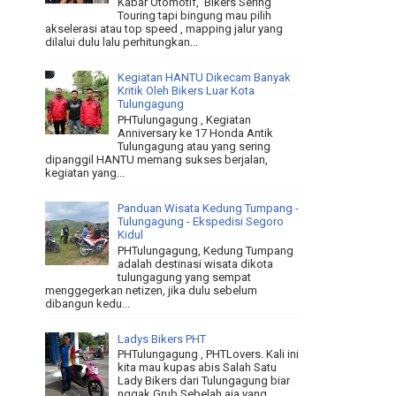
Kabar Otomotif, Bikers Sering
Touring tapi bingung mau pilih
akselerasi atau top speed , mapping jalur yang
dilalui dulu lalu perhitungkan...
Kegiatan HANTU Dikecam Banyak
Kritik Oleh Bikers Luar Kota
Tulungagung
PHTulungagung , Kegiatan
Anniversary ke 17 Honda Antik
Tulungagung atau yang sering
dipanggil HANTU memang sukses berjalan,
kegiatan yang...
Panduan Wisata Kedung Tumpang -
Tulungagung - Ekspedisi Segoro
Kidul
PHTulungagung, Kedung Tumpang
adalah destinasi wisata dikota
tulungagung yang sempat
menggegerkan netizen, jika dulu sebelum
dibangun kedu...
Ladys Bikers PHT
PHTulungagung , PHTLovers. Kali ini
kita mau kupas abis Salah Satu
Lady Bikers dari Tulungagung biar
nggak Grub Sebelah aja yang