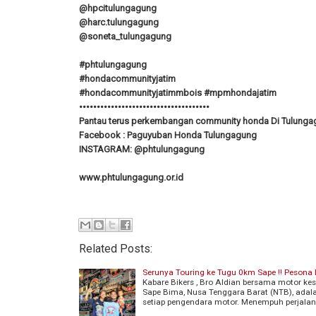
@hpcitulungagung
@harc.tulungagung
@soneta_tulungagung
#phtulungagung
#hondacommunityjatim
#hondacommunityjatimmbois #mpmhondajatim
•••••••••••••••••••••••••••••••••••••
Pantau terus perkembangan community honda Di Tulungag
Facebook : Paguyuban Honda Tulungagung
INSTAGRAM: @phtulungagung
www.phtulungagung.or.id
Related Posts:
Serunya Touring ke Tugu 0km Sape !! Peson
Kabare Bikers , Bro Aldian bersama motor k
Sape Bima, Nusa Tenggara Barat (NTB), adal
setiap pengendara motor. Menempuh perjala