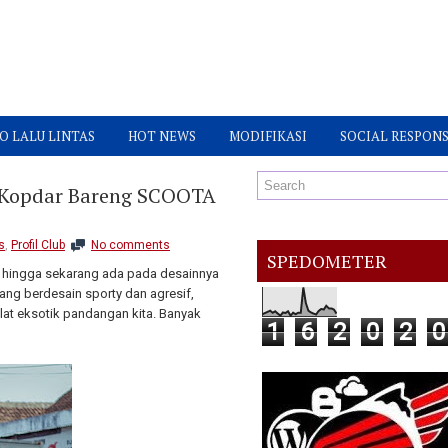
O LALU LINTAS
HOT NEWS
MODIFIKASI
SOCIAL RESPONS
Kopdar Bareng SCOOTA
s
,
Profil Club
No comments
SPEDOMETER
 hingga sekarang ada pada desainnya
ang berdesain sporty dan agresif,
lat eksotik pandangan kita. Banyak
1
6
2
0
2
0