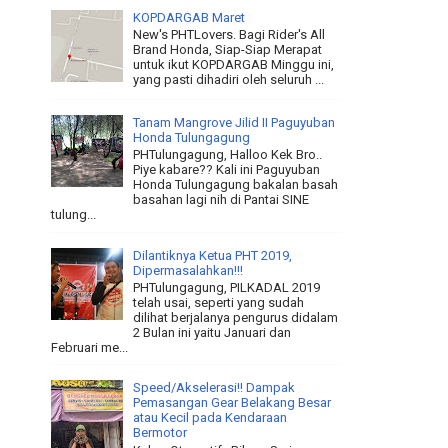
KOPDARGAB Maret
New's PHTLovers. Bagi Rider's All
Brand Honda, Siap-Siap Merapat
untuk ikut KOPDARGAB Minggu ini,
yang pasti dihadiri oleh seluruh ...
Tanam Mangrove Jilid II Paguyuban
Honda Tulungagung
PHTulungagung, Halloo Kek Bro..
Piye kabare?? Kali ini Paguyuban
Honda Tulungagung bakalan basah
basahan lagi nih di Pantai SINE
tulung...
Dilantiknya Ketua PHT 2019,
Dipermasalahkan!!!
PHTulungagung, PILKADAL 2019
telah usai, seperti yang sudah
dilihat berjalanya pengurus didalam
2 Bulan ini yaitu Januari dan
Februari me...
Speed/Akselerasi!! Dampak
Pemasangan Gear Belakang Besar
atau Kecil pada Kendaraan
Bermotor