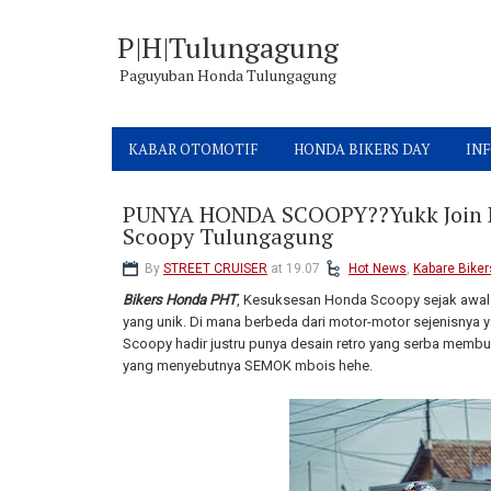
P|H|Tulungagung
Paguyuban Honda Tulungagung
KABAR OTOMOTIF
HONDA BIKERS DAY
INF
PUNYA HONDA SCOOPY??Yukk Join 
Scoopy Tulungagung
By
STREET CRUISER
at 19.07
Hot News
,
Kabare Biker
Bikers Honda PHT
, Kesuksesan Honda Scoopy sejak awal
yang unik. Di mana berbeda dari motor-motor sejenisnya y
Scoopy hadir justru punya desain retro yang serba membu
yang menyebutnya SEMOK mbois hehe.