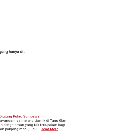
ung hanya di :
a Diujung Pulau Sumbawa
esayangannya mejeng ciamik di Tugu 0km
ah pengalaman yang tak terlupakan bagi
nan panjang menuju pul…
Read More