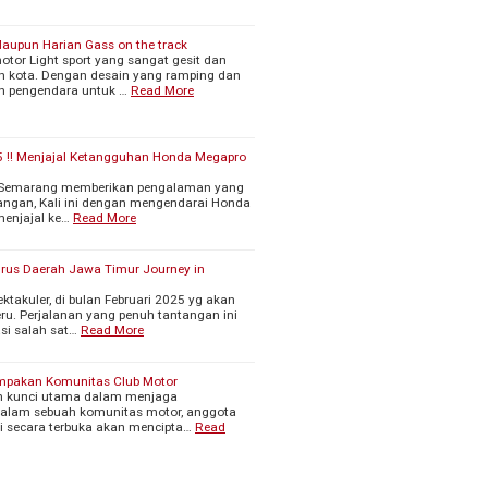
Maupun Harian Gass on the track
otor Light sport yang sangat gesit dan
an kota. Dengan desain yang ramping dan
n pengendara untuk …
Read More
 !! Menjajal Ketangguhan Honda Megapro
re Semarang memberikan pengalaman yang
langan, Kali ini dengan mengendarai Honda
enjajal ke…
Read More
urus Daerah Jawa Timur Journey in
ktakuler, di bulan Februari 2025 yg akan
u. Perjalanan yang penuh tantangan ini
i salah sat…
Read More
mpakan Komunitas Club Motor
lah kunci utama dalam menjaga
Dalam sebuah komunitas motor, anggota
si secara terbuka akan mencipta…
Read