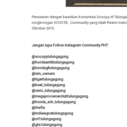
Penasaran dengan keunikan komunitas Scoopy di Tulung
tongkrongan SCOOTA , Community yang telah Resmi mende
Oktober 2015 .
Jangan lupa Follow Instagram Community PHT:
@scoopytulungagung
@hondaantiktulungagung
@hondagltulungagung
@win_owners
@tigertulungagung
@beat_tulungagung
@vario_tulungagung
@megaproownerclubtulungagung
@honda_adv_tulungagung
@rhsfta
@indiesupratulungagung
@crf.tulungagung
@gta.tulungagung