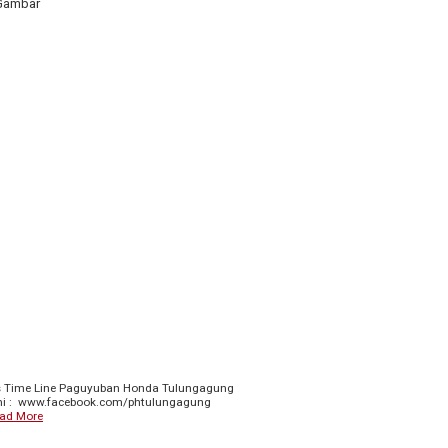
Gambar
s Time Line Paguyuban Honda Tulungagung
ami : www.facebook.com/phtulungagung
ad More