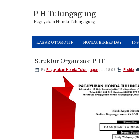
P|H|Tulungagung
Paguyuban Honda Tulungagung
KABAR OTOMOTIF
HONDA BIKERS DAY
INF
Struktur Organisasi PHT
By
Paguyuban Honda Tulungagung
at 18.03
Profile