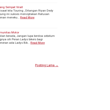
ang Sempat Virall
disaat kita Touring , Ditangan Riyan Dedy
agung ini sukses menciptakan Ratusan
latenan meneku…
Read More
munitas Motor
lian berada, Jangan lupa berdoa sebelum
gnya sih Peran Ladys bikers bagi
eneran ada Ladys Bik…
Read More
Posting Lama →