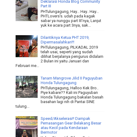
Deklarasi Honda Blog Community
Part III
PHTulungagung, Hay... Hay.. Hay...
PHTLovers's. udah pada kagak
sabar ya nunggu part III'nya, Lanjut
yuk ke acara part 3nya, sak...
Dilantiknya Ketua PHT 2019,
Dipermasalahkan!!!
PHTulungagung, PILKADAL 2019
telah usai, seperti yang sudah
dilihat berjalanya pengurus didalam
2 Bulan ini yaitu Januari dan
Februari me...
Tanam Mangrove Jilid II Paguyuban
Honda Tulungagung
PHTulungagung, Halloo Kek Bro..
Piye kabare?? Kali ini Paguyuban
Honda Tulungagung bakalan basah
basahan lagi nih di Pantai SINE
tulung...
Speed/Akselerasi!! Dampak
Pemasangan Gear Belakang Besar
atau Kecil pada Kendaraan
Bermotor