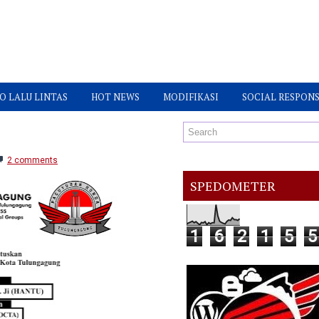
O LALU LINTAS
HOT NEWS
MODIFIKASI
SOCIAL RESPONS
2 comments
SPEDOMETER
1
6
2
1
5
5