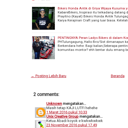
Bikers Honda Antik di Griya Wijaya Kusuma y
KabareBikers, Inspirasi itu terkadang datang 
Prayitno (Kayat) Bikers Honda Antik Tulung
Karya Kerajinan Craft yang luar biasa. Kete
PENTINGNYA Peran Ladys Bikers di dalam Ko
PHTulungagung, Hallo Bro/Sist dimanapun ka
Berkendara hehe. Bagi kalian,Seberapa pentin
komunitas montor? ehh bentar dulu emang b
← Posting Lebih Baru
Beranda
2 comments:
Unknown
mengatakan...
Masih tetap KAJI LUTFI hehehe
1 Maret 2016 pukul 10.33
Unix Creative Group
mengatakan...
Ketua Abadi koyok e kwkwkwkwk
23 November 2016 pukul 17.49