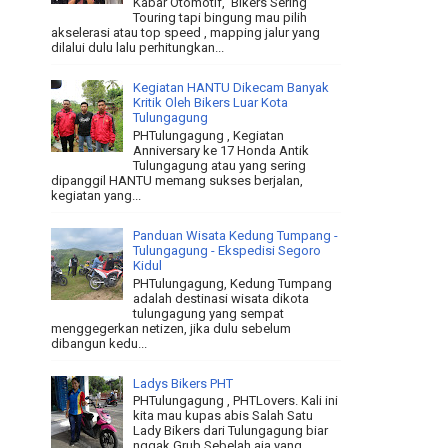
Kabar Otomotif, Bikers Sering
Touring tapi bingung mau pilih
akselerasi atau top speed , mapping jalur yang
dilalui dulu lalu perhitungkan...
Kegiatan HANTU Dikecam Banyak
Kritik Oleh Bikers Luar Kota
Tulungagung
PHTulungagung , Kegiatan
Anniversary ke 17 Honda Antik
Tulungagung atau yang sering
dipanggil HANTU memang sukses berjalan,
kegiatan yang...
Panduan Wisata Kedung Tumpang -
Tulungagung - Ekspedisi Segoro
Kidul
PHTulungagung, Kedung Tumpang
adalah destinasi wisata dikota
tulungagung yang sempat
menggegerkan netizen, jika dulu sebelum
dibangun kedu...
Ladys Bikers PHT
PHTulungagung , PHTLovers. Kali ini
kita mau kupas abis Salah Satu
Lady Bikers dari Tulungagung biar
nggak Grub Sebelah aja yang