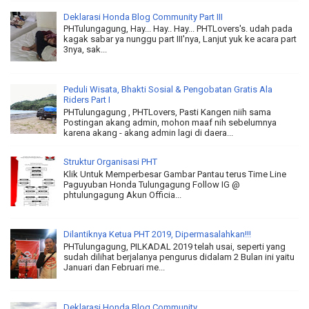
Deklarasi Honda Blog Community Part III
PHTulungagung, Hay... Hay.. Hay... PHTLovers's. udah pada
kagak sabar ya nunggu part III'nya, Lanjut yuk ke acara part
3nya, sak...
Peduli Wisata, Bhakti Sosial & Pengobatan Gratis Ala
Riders Part I
PHTulungagung , PHTLovers, Pasti Kangen niih sama
Postingan akang admin, mohon maaf nih sebelumnya
karena akang - akang admin lagi di daera...
Struktur Organisasi PHT
Klik Untuk Memperbesar Gambar Pantau terus Time Line
Paguyuban Honda Tulungagung Follow IG @
phtulungagung Akun Officia...
Dilantiknya Ketua PHT 2019, Dipermasalahkan!!!
PHTulungagung, PILKADAL 2019 telah usai, seperti yang
sudah dilihat berjalanya pengurus didalam 2 Bulan ini yaitu
Januari dan Februari me...
Deklarasi Honda Blog Community