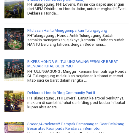
PHTulungagung, PHTLover's. Kali ini kita dapet undangan
dari MPM Distributor Honda Jatim, untuk menghadiri Event
Deklarasi Honda...
Pitulasan Hantu Menggemparkan Tulungagung
PHTulungagung , Honda Antik Tulungagung Sudah
semakin menajamkan jejaknya ,kemarin 17 tahoen sudah
HANTU berulang tahoen. dengan Sederhana...
BIKERS HONDA GL TULUNGAGUNG PERGI KE BARAT
MENCARI KITAB SUCI PMCI
PHTULUNGAGUNG , Minggu kemarin kembali lagi Honda
GL Tulungagung melakukan perjalanan ke barat mencari
kitab suci ke barat dalam rangka ...
Deklarasi Honda Blog Community Part II
PHTulungagung , PHTLovers'. Lanjut ke artikel berikutnya,
maklum di sambi istirahat dari riding post kedua ini bakal
kupas abis acara...
Speed/Akselerasi!! Dampak Pemasangan Gear Belakang
Besar atau Kecil pada Kendaraan Bermotor