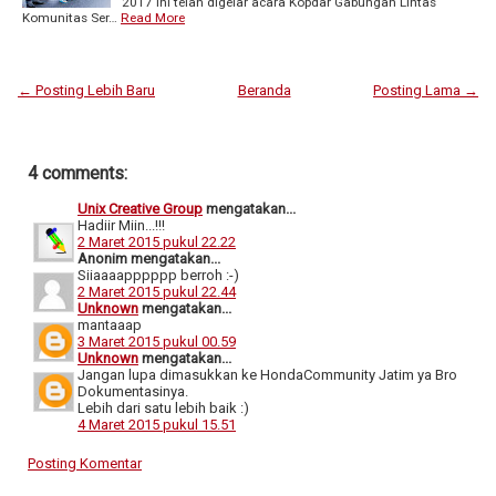
2017 ini telah digelar acara Kopdar Gabungan Lintas
Komunitas Ser…
Read More
← Posting Lebih Baru
Beranda
Posting Lama →
4 comments:
Unix Creative Group
mengatakan...
Hadiir Miin...!!!
2 Maret 2015 pukul 22.22
Anonim mengatakan...
Siiaaaapppppp berroh :-)
2 Maret 2015 pukul 22.44
Unknown
mengatakan...
mantaaap
3 Maret 2015 pukul 00.59
Unknown
mengatakan...
Jangan lupa dimasukkan ke HondaCommunity Jatim ya Bro
Dokumentasinya.
Lebih dari satu lebih baik :)
4 Maret 2015 pukul 15.51
Posting Komentar