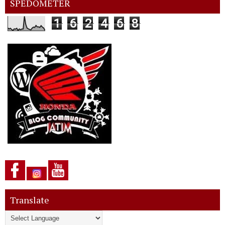
SPEDOMETER
1
6
2
4
6
8
Translate