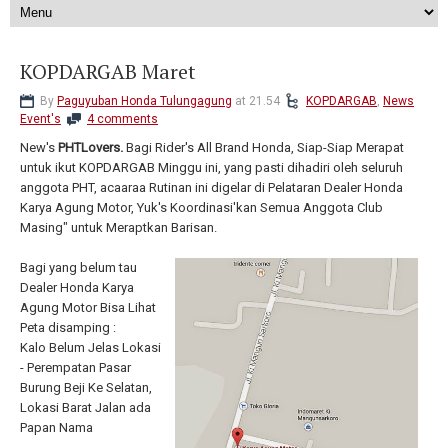
KOPDARGAB Maret
By
Paguyuban Honda Tulungagung
at 21.54
KOPDARGAB
,
News
Event's
4 comments
New's
PHTLovers.
Bagi Rider's All Brand Honda, Siap-Siap Merapat
untuk ikut KOPDARGAB Minggu ini, yang pasti dihadiri oleh seluruh
anggota PHT, acaaraa Rutinan ini digelar di Pelataran Dealer Honda
Karya Agung Motor, Yuk's Koordinasi'kan Semua Anggota Club
Masing" untuk Meraptkan Barisan.
Bagi yang belum tau
Dealer Honda Karya
Agung Motor Bisa Lihat
Peta disamping :
Kalo Belum Jelas Lokasi
- Perempatan Pasar
Burung Beji Ke Selatan,
Lokasi Barat Jalan ada
Papan Nama