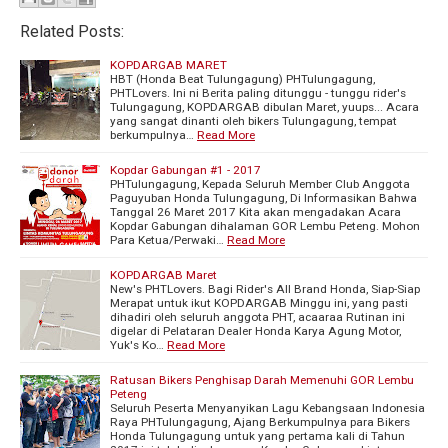
Related Posts:
KOPDARGAB MARET
HBT (Honda Beat Tulungagung) PHTulungagung,
PHTLovers. Ini ni Berita paling ditunggu - tunggu rider's
Tulungagung, KOPDARGAB dibulan Maret, yuups... Acara
yang sangat dinanti oleh bikers Tulungagung, tempat
berkumpulnya…
Read More
Kopdar Gabungan #1 - 2017
PHTulungagung, Kepada Seluruh Member Club Anggota
Paguyuban Honda Tulungagung, Di Informasikan Bahwa
Tanggal 26 Maret 2017 Kita akan mengadakan Acara
Kopdar Gabungan dihalaman GOR Lembu Peteng. Mohon
Para Ketua/Perwaki…
Read More
KOPDARGAB Maret
New's PHTLovers. Bagi Rider's All Brand Honda, Siap-Siap
Merapat untuk ikut KOPDARGAB Minggu ini, yang pasti
dihadiri oleh seluruh anggota PHT, acaaraa Rutinan ini
digelar di Pelataran Dealer Honda Karya Agung Motor,
Yuk's Ko…
Read More
Ratusan Bikers Penghisap Darah Memenuhi GOR Lembu
Peteng
Seluruh Peserta Menyanyikan Lagu Kebangsaan Indonesia
Raya PHTulungagung, Ajang Berkumpulnya para Bikers
Honda Tulungagung untuk yang pertama kali di Tahun