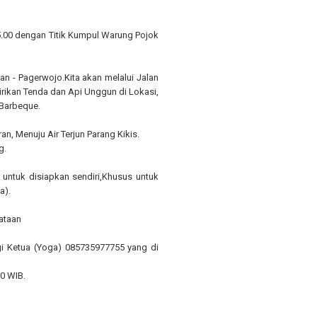
5.00 dengan Titik Kumpul Warung Pojok
n - Pagerwojo.Kita akan melalui Jalan
irikan Tenda dan Api Unggun di Lokasi,
 Barbeque.
n, Menuju Air Terjun Parang Kikis.
g.
 untuk disiapkan sendiri,Khusus untuk
a).
dataan
gi Ketua (Yoga) 085735977755 yang di
0 WIB.