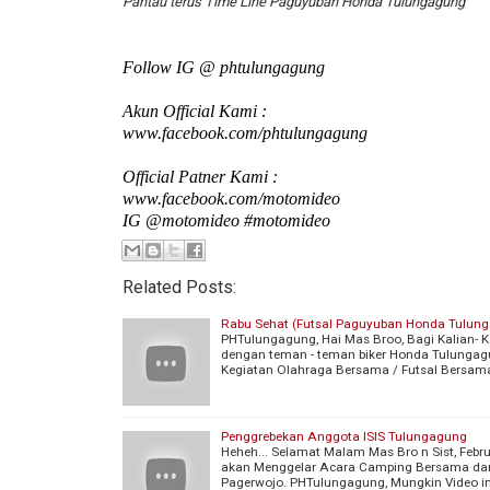
Pantau terus Time Line Paguyuban Honda Tulungagung
Follow IG @ phtulungagung
Akun Official Kami :
www.facebook.com/phtulungagung
Official Patner Kami :
www.facebook.com/motomideo
IG @motomideo #motomideo
Related Posts:
Rabu Sehat (Futsal Paguyuban Honda Tulun
PHTulungagung, Hai Mas Broo, Bagi Kalian- 
dengan teman - teman biker Honda Tulungagu
Kegiatan Olahraga Bersama / Futsal Bersama,
Penggrebekan Anggota ISIS Tulungagung
Heheh... Selamat Malam Mas Bro n Sist, Febru
akan Menggelar Acara Camping Bersama dan
Pagerwojo. PHTulungagung, Mungkin Video ini