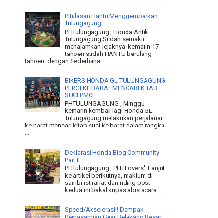
Pitulasan Hantu Menggemparkan
Tulungagung
PHTulungagung , Honda Antik
Tulungagung Sudah semakin
menajamkan jejaknya ,kemarin 17
tahoen sudah HANTU berulang
tahoen. dengan Sederhana...
BIKERS HONDA GL TULUNGAGUNG
PERGI KE BARAT MENCARI KITAB
SUCI PMCI
PHTULUNGAGUNG , Minggu
kemarin kembali lagi Honda GL
Tulungagung melakukan perjalanan
ke barat mencari kitab suci ke barat dalam rangka
...
Deklarasi Honda Blog Community
Part II
PHTulungagung , PHTLovers'. Lanjut
ke artikel berikutnya, maklum di
sambi istirahat dari riding post
kedua ini bakal kupas abis acara...
Speed/Akselerasi!! Dampak
Pemasangan Gear Belakang Besar