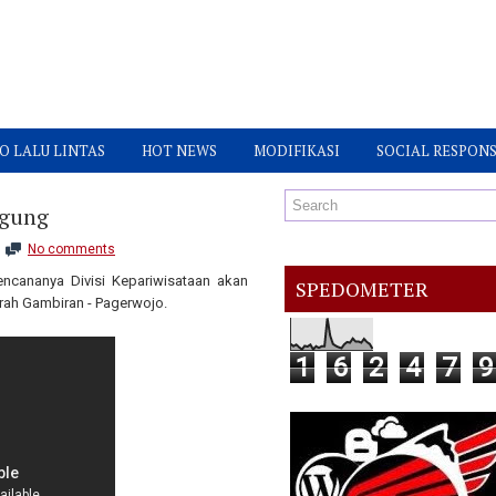
O LALU LINTAS
HOT NEWS
MODIFIKASI
SOCIAL RESPONS
agung
No comments
encananya Divisi Kepariwisataan akan
SPEDOMETER
ah Gambiran - Pagerwojo.
1
6
2
4
7
9