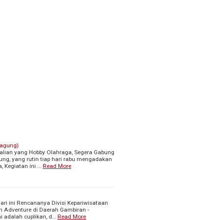
gagung)
Kalian yang Hobby Olahraga, Segera Gabung
ng, yang rutin tiap hari rabu mengadakan
 Kegiatan ini …
Read More
ari ini Rencananya Divisi Kepariwisataan
 Adventure di Daerah Gambiran -
 adalah cuplikan, d…
Read More