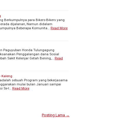
g
 Berkumpulnya para Bikers-Bikers yang
a Berada dijalanan, Namun didalam
kumpulnya Beberapa Komunita…
Read More
an Paguyuban Honda Tulungagung
laksanakan Penggalangan dana Sosial
bah Sakit Kelenjar Getah Bening,…
Read
- Kaleng
l adalah sebuah Program yang bekerjasama
enggarakan mulai bulan Januari sampai
si Se-I…
Read More
Posting Lama →