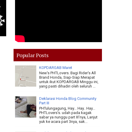
Popular Posts
KOPDARGAB Maret
New's PHTLovers. Bagi Rider's All
Brand Honda, Siap-Siap Merapat
untuk ikut KOPDARGAB Minggu ini,
yang pasti dihadiri oleh seluruh ...
Deklarasi Honda Blog Community
Part III
PHTulungagung, Hay... Hay.. Hay...
PHTLovers's. udah pada kagak
sabar ya nunggu part III'nya, Lanjut
yuk ke acara part 3nya, sak...