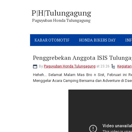
P|H|Tulungagung
Paguyuban Honda Tulungagung
KABAR OTOMOTIF
HONDA BIKERS DAY
INF
Penggrebekan Anggota ISIS Tulung
By
Paguyuban Honda Tulungagung
at 23.26
Kegiatan
Heheh... Selamat Malam Mas Bro n Sist, Februari ini R
Menggelar Acara Camping Bersama dan Adventure di Daer