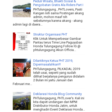
Peduli Wisata, Bhakti Sosial &
Pengobatan Gratis Ala Riders Part I
PHTulungagung , PHTLovers, Pasti
Kangen niih sama Postingan akang
admin, mohon maaf nih
sebelumnya karena akang - akang
admin lagi di daera...
Struktur Organisasi PHT
Klik Untuk Memperbesar Gambar
Pantau terus Time Line Paguyuban
Honda Tulungagung Follow IG @
phtulungagung Akun Officia...
Dilantiknya Ketua PHT 2019,
Dipermasalahkan!!!
PHTulungagung, PILKADAL 2019
telah usai, seperti yang sudah
dilihat berjalanya pengurus didalam
2 Bulan ini yaitu Januari dan
Februari me...
Deklarasi Honda Blog Community
PHTulungagung, PHTLover's. Kali ini
kita dapet undangan dari MPM
Distributor Honda Jatim, untuk
menghadiri Event Deklarasi Honda...