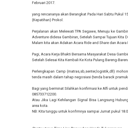
Februari 2017.
yang rencananya akan Berangkat Pada Hari Sabtu Pukul 1
(Kepatihan) Prokol.
Perjalanan akan Melewati TPA Segawe, Menuju ke Gambira
Adventure didesa Gambiran, Setelah Sampai Tujuan Kita D
Malam kita akan Adakan Acara Ride and Share dan Acara
Pagi, Acara Kerja Bhakti Bersama Masyarakat Desa Gambira
Setelah Selesai Kita Kembali Ke Kota Pulang Bareng-Baren
Perlengkapan Camp (matras,sb,senter,logistik,dll) mohon
tenda masih dalam tahap negosiasi (tenda barack pramuk
Bagi yang berminat Silahkan konfirmasi ke Alfi untuk pen
085733712200.
Atau Jika Lagi Kehilangan Signal Bisa Langsung Hubun
area kota.
NB: Kita tunggu untuk konfrmnya sampai Jumat pukul 18.0