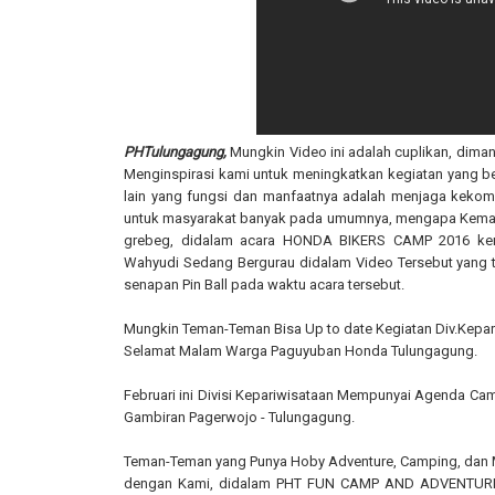
PHTulungagung,
Mungkin Video ini adalah cuplikan, di
Menginspirasi kami untuk meningkatkan kegiatan yang 
lain yang fungsi dan manfaatnya adalah menjaga keko
untuk masyarakat banyak pada umumnya, mengapa Kemarin 
grebeg, didalam acara HONDA BIKERS CAMP 2016 kema
Wahyudi Sedang Bergurau didalam Video Tersebut yang 
senapan Pin Ball pada waktu acara tersebut.
Mungkin Teman-Teman Bisa Up to date Kegiatan Div.Kepari
Selamat Malam Warga Paguyuban Honda Tulungagung.
Februari ini Divisi Kepariwisataan Mempunyai Agenda Cam
Gambiran Pagerwojo - Tulungagung.
Teman-Teman yang Punya Hoby Adventure, Camping, dan 
dengan Kami, didalam PHT FUN CAMP AND ADVENTURE,