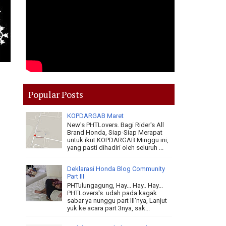
Popular Posts
KOPDARGAB Maret
New's PHTLovers. Bagi Rider's All
Brand Honda, Siap-Siap Merapat
untuk ikut KOPDARGAB Minggu ini,
yang pasti dihadiri oleh seluruh ...
Deklarasi Honda Blog Community
Part III
PHTulungagung, Hay... Hay.. Hay...
PHTLovers's. udah pada kagak
sabar ya nunggu part III'nya, Lanjut
yuk ke acara part 3nya, sak...