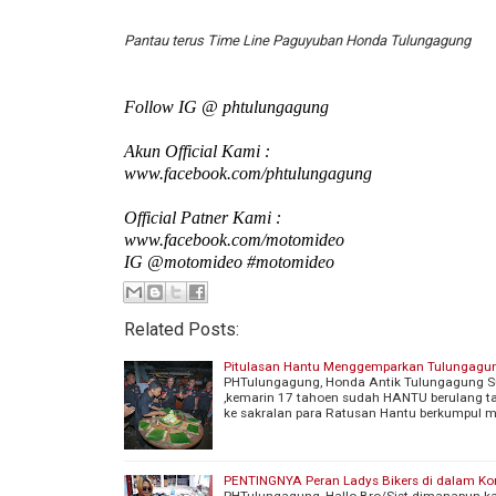
Pantau terus Time Line Paguyuban Honda Tulungagung
Follow IG @ phtulungagung
Akun Official Kami :
www.facebook.com/phtulungagung
Official Patner Kami :
www.facebook.com/motomideo
IG @motomideo #motomideo
Related Posts:
Pitulasan Hantu Menggemparkan Tulungagu
PHTulungagung, Honda Antik Tulungagung 
,kemarin 17 tahoen sudah HANTU berulang t
ke sakralan para Ratusan Hantu berkumpul m
PENTINGNYA Peran Ladys Bikers di dalam Ko
PHTulungagung, Hallo Bro/Sist dimanapun ka