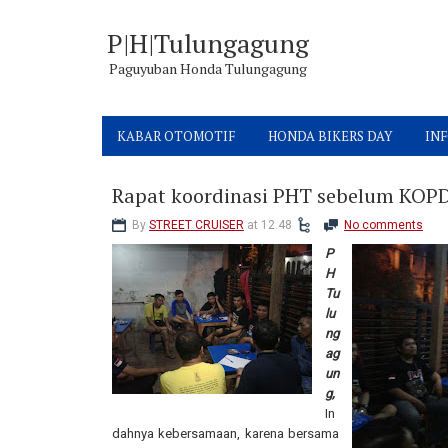
P|H|Tulungagung
Paguyuban Honda Tulungagung
KABAR OTOMOTIF
HONDA BIKERS DAY
INF
Rapat koordinasi PHT sebelum KO
By
STREET CRUISER
at 12.48
No comments
P
H
Tu
lu
ng
ag
un
g,
In
dahnya kebersamaan, karena bersama