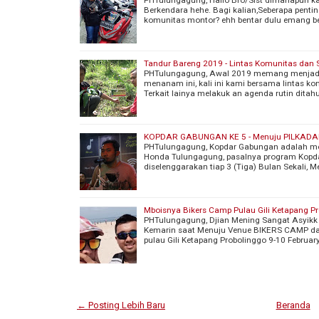
Berkendara hehe. Bagi kalian,Seberapa pentin
komunitas montor? ehh bentar dulu emang b
Tandur Bareng 2019 - Lintas Komunitas dan 
PHTulungagung, Awal 2019 memang menjadi
menanam ini, kali ini kami bersama lintas k
Terkait lainya melakuk an agenda rutin dita
KOPDAR GABUNGAN KE 5 - Menuju PILKADAL 
PHTulungagung, Kopdar Gabungan adalah mom
Honda Tulungagung, pasalnya program Kopda
diselenggarakan tiap 3 (Tiga) Bulan Sekali, 
Mboisnya Bikers Camp Pulau Gili Ketapang P
PHTulungagung, Djian Mening Sangat Asyikk 
Kemarin saat Menuju Venue BIKERS CAMP d
pulau Gili Ketapang Probolinggo 9-10 Februar
← Posting Lebih Baru
Beranda