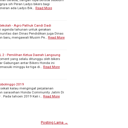
gnya sih Peran Ladys bikers bagi
eneran ada Ladys Bik…
Read More
Sekolah - Agro Pathuk Candi Dadi
 agenda tahunan untuk gerakan
omunitas dan Dinas Pendidikan juga Dinas
hun baru, mengawali Musim Pe…
Read More
2 - Pemilihan Ketua Daerah Langsung
ent yang selalu ditunggu oleh bikers
r Gabungan antar Bikers Honda ini
Memasuki minggu ke tiga di…
Read More
robolinggo 2019
sekali kalau mengingat perjalanan
an sarasehan Honda Community Jatim Di
y . Pada tahoen 2019 Kali i…
Read More
Posting Lama →