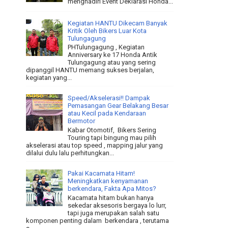
menghadiri Event Deklarasi Honda...
Kegiatan HANTU Dikecam Banyak
Kritik Oleh Bikers Luar Kota
Tulungagung
PHTulungagung , Kegiatan
Anniversary ke 17 Honda Antik
Tulungagung atau yang sering
dipanggil HANTU memang sukses berjalan,
kegiatan yang...
Speed/Akselerasi!! Dampak
Pemasangan Gear Belakang Besar
atau Kecil pada Kendaraan
Bermotor
Kabar Otomotif, Bikers Sering
Touring tapi bingung mau pilih
akselerasi atau top speed , mapping jalur yang
dilalui dulu lalu perhitungkan...
Pakai Kacamata Hitam!
Meningkatkan kenyamanan
berkendara, Fakta Apa Mitos?
Kacamata hitam bukan hanya
sekedar aksesoris bergaya lo lurr,
tapi juga merupakan salah satu
komponen penting dalam berkendara , terutama