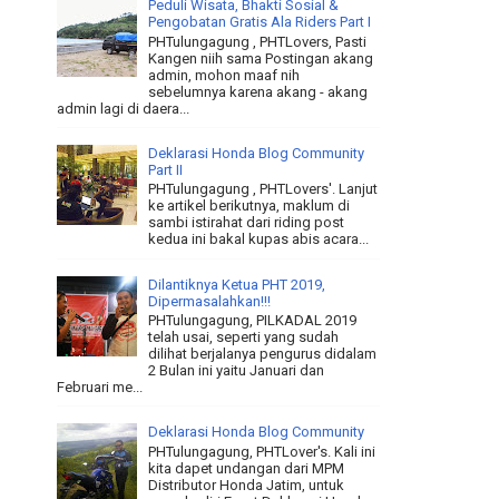
Peduli Wisata, Bhakti Sosial &
Pengobatan Gratis Ala Riders Part I
PHTulungagung , PHTLovers, Pasti
Kangen niih sama Postingan akang
admin, mohon maaf nih
sebelumnya karena akang - akang
admin lagi di daera...
Deklarasi Honda Blog Community
Part II
PHTulungagung , PHTLovers'. Lanjut
ke artikel berikutnya, maklum di
sambi istirahat dari riding post
kedua ini bakal kupas abis acara...
Dilantiknya Ketua PHT 2019,
Dipermasalahkan!!!
PHTulungagung, PILKADAL 2019
telah usai, seperti yang sudah
dilihat berjalanya pengurus didalam
2 Bulan ini yaitu Januari dan
Februari me...
Deklarasi Honda Blog Community
PHTulungagung, PHTLover's. Kali ini
kita dapet undangan dari MPM
Distributor Honda Jatim, untuk