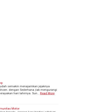
ng
Sudah semakin menajamkan jejaknya
ahoen. dengan Sederhana ,tak mengurangi
erayakan hari lahirnya. Sun…
Read More
munitas Motor
lian berada, Jangan lupa berdoa sebelum