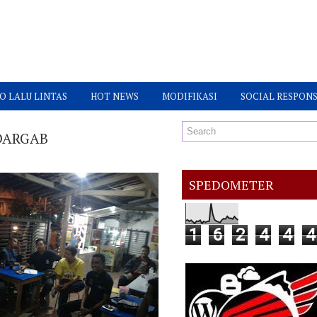
O LALU LINTAS
HOT NEWS
MODIFIKASI
SOCIAL RESPONS
PDARGAB
SPEDOMETER
1
6
2
4
4
4