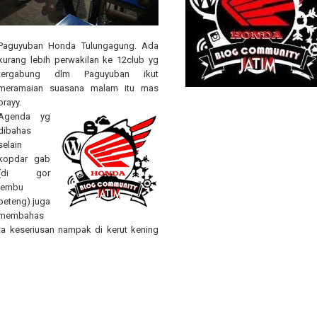
Paguyuban Honda Tulungagung. Ada
kurang lebih perwakilan ke 12club yg
tergabung dlm Paguyuban ikut
meramaian suasana malam itu mas
brayy.
Agenda yg
dibahas
selain
kopdar gab
(di gor
lembu
peteng) juga
membahas
ta keseriusan nampak di kerut kening