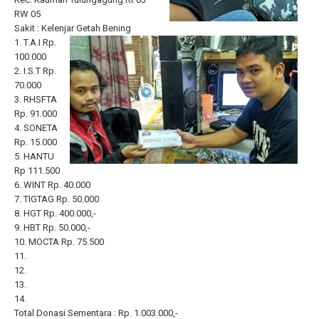
RW 05
Sakit : Kelenjar Getah Bening
1. T.A.I Rp.
100.000
2. I.S.T Rp.
70.000
3. RHSFTA
Rp. 91.000
4. SONETA
Rp. 15.000
5. HANTU
Rp 111.500
6. WINT Rp. 40.000
7. TIGTAG Rp. 50.000
8. HGT Rp. 400.000,-
9. HBT Rp. 50.000,-
10. MOCTA Rp. 75.500
11.
12.
13.
14.
Total Donasi Sementara : Rp. 1.003.000,-