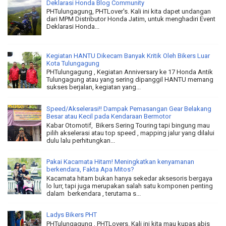
Deklarasi Honda Blog Community
PHTulungagung, PHTLover's. Kali ini kita dapet undangan
dari MPM Distributor Honda Jatim, untuk menghadiri Event
Deklarasi Honda...
Kegiatan HANTU Dikecam Banyak Kritik Oleh Bikers Luar
Kota Tulungagung
PHTulungagung , Kegiatan Anniversary ke 17 Honda Antik
Tulungagung atau yang sering dipanggil HANTU memang
sukses berjalan, kegiatan yang...
Speed/Akselerasi!! Dampak Pemasangan Gear Belakang
Besar atau Kecil pada Kendaraan Bermotor
Kabar Otomotif, Bikers Sering Touring tapi bingung mau
pilih akselerasi atau top speed , mapping jalur yang dilalui
dulu lalu perhitungkan...
Pakai Kacamata Hitam! Meningkatkan kenyamanan
berkendara, Fakta Apa Mitos?
Kacamata hitam bukan hanya sekedar aksesoris bergaya
lo lurr, tapi juga merupakan salah satu komponen penting
dalam berkendara , terutama s...
Ladys Bikers PHT
PHTulungagung , PHTLovers. Kali ini kita mau kupas abis