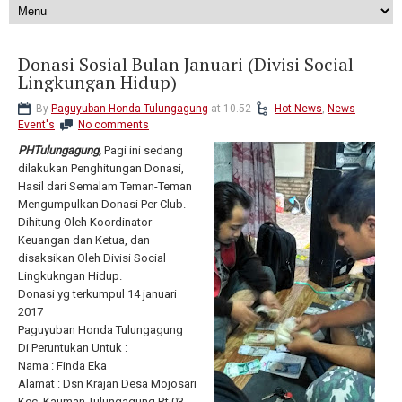
Donasi Sosial Bulan Januari (Divisi Social
Lingkungan Hidup)
By
Paguyuban Honda Tulungagung
at 10.52
Hot News
,
News
Event's
No comments
PHTulungagung,
Pagi ini sedang
dilakukan Penghitungan Donasi,
Hasil dari Semalam Teman-Teman
Mengumpulkan Donasi Per Club.
Dihitung Oleh Koordinator
Keuangan dan Ketua, dan
disaksikan Oleh Divisi Social
Lingkukngan Hidup.
Donasi yg terkumpul 14 januari
2017
Paguyuban Honda Tulungagung
Di Peruntukan Untuk :
Nama : Finda Eka
Alamat : Dsn Krajan Desa Mojosari
Kec. Kauman Tulungagung Rt 03