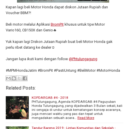
Kapan lagi beli Motor Honda dapat diskon Jutaan Rupiah dan
Voucher BBM?!
Beli motor melalui Aplikasi
BromPit
khusus untuk tipe Motor
Vario160, CB150X dan Genio🔥
Yuk kapan lagi Diskon Jutaan Rupiah buat beli Motor Honda gak
perlu ribet datang ke dealer☺️
Jangan lupa ikuti kami dengan follow
@Phtulungagung
#MPMHondaJatim #BromPit #PastiUntung #BeliMotor #MotorHonda
Related Posts:
KOPDARGAB #4 - 2018
PHTulungagung, Agenda KOPDARGAB #4 Paguyuban
Honda Tulungagung, yang dijadwalkan 3 Bulan sekali, kali
ini sengaja di undur untuk kematangan konsep acaranya,
juga mencari waktu yang pas dan tepat untuk
mengadakan sebuah acara…
Read More
Tandur Bareng 2019 - Lintas Komunitas dan Sekolah -