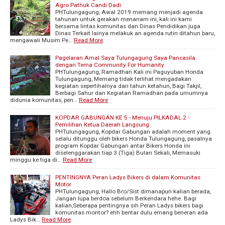
Agro Pathuk Candi Dadi
PHTulungagung, Awal 2019 memang menjadi agenda
tahunan untuk gerakan menanam ini, kali ini kami
bersama lintas komunitas dan Dinas Pendidikan juga
Dinas Terkait lainya melakuk an agenda rutin ditahun baru,
mengawali Musim Pe…
Read More
Pagelaran Amal Saya Tulungagung Saya Pancasila
dengan Tema Community For Humanity
PHTulungagung, Ramadhan Kali ini Paguyuban Honda
Tulungagung, Memang tidak terlihat mengadakan
kegiatan sepertihalnya dari tahun ketahun, Bagi Takjil,
Berbagi Sahur dan Kegiatan Ramadhan pada umumnya
didunia komunitas, pen…
Read More
KOPDAR GABUNGAN KE 5 - Menuju PILKADAL 2 -
Pemilihan Ketua Daerah Langsung
PHTulungagung, Kopdar Gabungan adalah moment yang
selalu ditunggu oleh bikers Honda Tulungagung, pasalnya
program Kopdar Gabungan antar Bikers Honda ini
diselenggarakan tiap 3 (Tiga) Bulan Sekali, Memasuki
minggu ke tiga di…
Read More
PENTINGNYA Peran Ladys Bikers di dalam Komunitas
Motor
PHTulungagung, Hallo Bro/Sist dimanapun kalian berada,
Jangan lupa berdoa sebelum Berkendara hehe. Bagi
kalian,Seberapa pentingnya sih Peran Ladys bikers bagi
komunitas montor? ehh bentar dulu emang beneran ada
Ladys Bik…
Read More