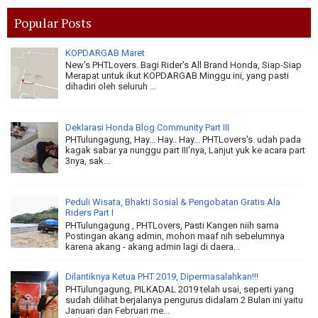
Popular Posts
KOPDARGAB Maret
New's PHTLovers. Bagi Rider's All Brand Honda, Siap-Siap
Merapat untuk ikut KOPDARGAB Minggu ini, yang pasti
dihadiri oleh seluruh ...
Deklarasi Honda Blog Community Part III
PHTulungagung, Hay... Hay.. Hay... PHTLovers's. udah pada
kagak sabar ya nunggu part III'nya, Lanjut yuk ke acara part
3nya, sak...
Peduli Wisata, Bhakti Sosial & Pengobatan Gratis Ala
Riders Part I
PHTulungagung , PHTLovers, Pasti Kangen niih sama
Postingan akang admin, mohon maaf nih sebelumnya
karena akang - akang admin lagi di daera...
Dilantiknya Ketua PHT 2019, Dipermasalahkan!!!
PHTulungagung, PILKADAL 2019 telah usai, seperti yang
sudah dilihat berjalanya pengurus didalam 2 Bulan ini yaitu
Januari dan Februari me...