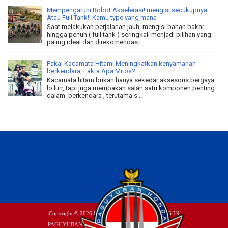
Mempengaruhi Bobot Akselerasi! mengisi secukupnya
Atau Full Tank!! Kamu type yang mana
Saat melakukan perjalanan jauh, mengisi bahan bakar
hingga penuh ( full tank ) seringkali menjadi pilihan yang
paling ideal dan direkomendas...
Pakai Kacamata Hitam! Meningkatkan kenyamanan
berkendara, Fakta Apa Mitos?
Kacamata hitam bukan hanya sekedar aksesoris bergaya
lo lurr, tapi juga merupakan salah satu komponen penting
dalam berkendara , terutama s...
Copyright ©
2026
P|H|Tulungagung
| Account
LOG IN
PAGUYUBAN HONDA TULUNGAGUNG
|
YOUTUBE