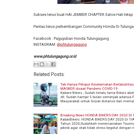
Sukses terus buat HAI JEMBER CHAPTER Satoe Hati tetap 
Pantau terus perkembangan Community Honda Di Tulungag
Facebook : Paguyuban Honda Tulungagung
INSTAGRAM:
@phtulungagung
www.phtulungagung.or.id
Related Posts:
Tak Hanya Pelopor Keselamatan Berlalulinta
MASKER disaat Pandemi COVID-19
Kabare Bikers , Sudah terlalu lama Bikers abs
dll. Sudah hampir 5 bulan semenjak adanya
Masyarakat untuk Sosial distance dan memat
Breaking News HONDA BIKERS DAY 2020 DI
KabarBikers. HONDA BIKERS DAY 2020 Di T
Tahun 2020,Sudahkah merencanakan Touri
piknik agar otak tidak stress begelut dengan r