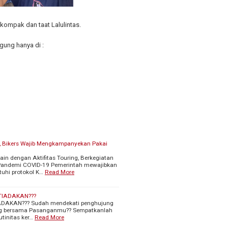
kompak dan taat Lalulintas.
ung hanya di :
s, Bikers Wajib Mengkampanyekan Pakai
tain dengan Aktifitas Touring, Berkegiatan
 Pandemi COVID-19 Pemerintah mewajibkan
uhi protokol K…
Read More
 TIADAKAN???
IADAKAN??? Sudah mendekati penghujung
ng bersama Pasanganmu?? Sempatkanlah
utinitas ker…
Read More