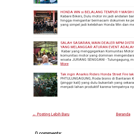
HONDA WIN si BELALANG TEMPUR !! MASI
Kabare Bikers, Dulu motor ini jadi andalan b
hingga mengantar bermacam dokumen ke pelos
yang simpel jadi kelebihan Honda Win dan m
SALAH SASARAN, MAIN DEALER MPM DIST
YANG MELANGGAR ATURAN EVENT ADALA
Kabar yang menggegerkan Komunitas Motor k
komunitas motor yang dominan mengendarai
wisata JURANG SENGGANI - Tulungagung, me
More
Tak ingin Anarkis Riders Honda Street Fire la
PHTULUNGAGUNG, Roda bisnis di Bantaran Kal
(pinggir kali) yang dulu bukanlah yang seka
menjadi lahan produktif karena tempatnya 
← Posting Lebih Baru
Beranda
0 comments: