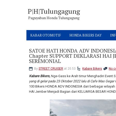
P|H|Tulungagung
Paguyuban Honda Tulungagung
KABAR OTOMOTIF
HONDA BIKERS DAY
INF
SATOE HATI HONDA ADV INDONESI
Chapter SUPPORT DEKLARASI HAI 
SEREMONIAL
By
STREET CRUISER
at 20.53
Kabare Bikers
No 
Kabare Bikers,
Nge-Gass ke Arah timur Menghadiri Event S
yang di gelar pada 23 Oktober 2022 lalu di Cafe Mas Gega
100 Bikers HONDA ADV INDONESIA dari berbagai wilayah
HAI Jember Menjadi Bagian dari KELUARGA BESAR HON