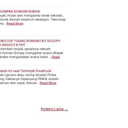
H KOMPAK KOMUNITASNYA
anget, mulai dari mengantar anak sekolah,
ok daerah terpencil sekalipun. Teknologi
enj…
Read More
RIBUTOR TUDING KOMUNITAS SCOOPY
H ANGGOTA PHT
embali terjadi, pasalnya sebuah
 Honda Scoopy menggelar acara ditepat
reka mengadakan acara halal …
Read
kukan ini saat Terhimpit Foodtruck
i ngrowo atau sering disebut Pinka
rang, Faktanya Sepanjang PINKA seolah
nyaman dan sejuk. Banya…
Read More
Posting Lama →