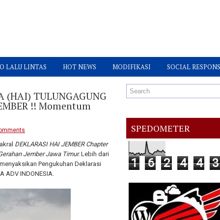
O LALU LINTAS
HOT NEWS
MODIFIKASI
SOCIAL RESPONS
A (HAI) TULUNGAGUNG
JEMBER !! Momentum
SPEDOMETER
comments
akral
DEKLARASI HAI JEMBER Chapter
r Gerahan Jember Jawa Timur.
Lebih dari
1
6
2
4
4
3
 menyaksikan Pengukuhan Deklarasi
DA ADV INDONESIA.