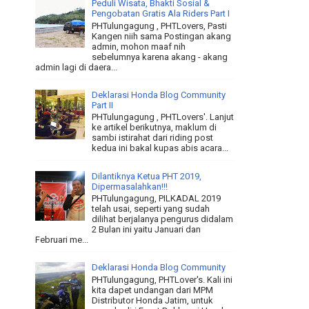
Peduli Wisata, Bhakti Sosial &
Pengobatan Gratis Ala Riders Part I
PHTulungagung , PHTLovers, Pasti
Kangen niih sama Postingan akang
admin, mohon maaf nih
sebelumnya karena akang - akang
admin lagi di daera...
Deklarasi Honda Blog Community
Part II
PHTulungagung , PHTLovers'. Lanjut
ke artikel berikutnya, maklum di
sambi istirahat dari riding post
kedua ini bakal kupas abis acara...
Dilantiknya Ketua PHT 2019,
Dipermasalahkan!!!
PHTulungagung, PILKADAL 2019
telah usai, seperti yang sudah
dilihat berjalanya pengurus didalam
2 Bulan ini yaitu Januari dan
Februari me...
Deklarasi Honda Blog Community
PHTulungagung, PHTLover's. Kali ini
kita dapet undangan dari MPM
Distributor Honda Jatim, untuk