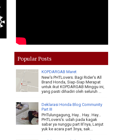
Popular Posts
KOPDARGAB Maret
New's PHTLovers. Bagi Rider's All
Brand Honda, Siap-Siap Merapat
untuk ikut KOPDARGAB Minggu ini,
yang pasti dihadiri oleh seluruh ...
Deklarasi Honda Blog Community
Part III
PHTulungagung, Hay... Hay.. Hay...
PHTLovers's. udah pada kagak
sabar ya nunggu part III'nya, Lanjut
yuk ke acara part 3nya, sak...