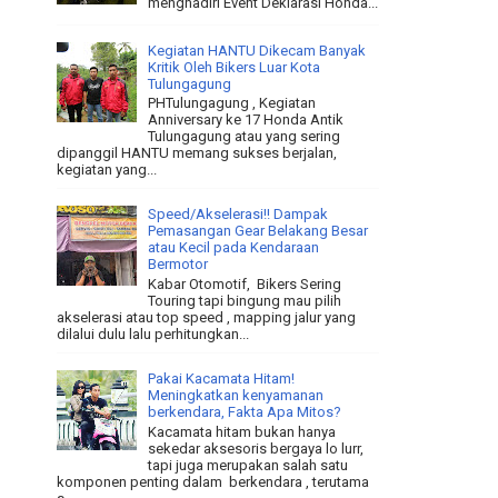
menghadiri Event Deklarasi Honda...
Kegiatan HANTU Dikecam Banyak
Kritik Oleh Bikers Luar Kota
Tulungagung
PHTulungagung , Kegiatan
Anniversary ke 17 Honda Antik
Tulungagung atau yang sering
dipanggil HANTU memang sukses berjalan,
kegiatan yang...
Speed/Akselerasi!! Dampak
Pemasangan Gear Belakang Besar
atau Kecil pada Kendaraan
Bermotor
Kabar Otomotif, Bikers Sering
Touring tapi bingung mau pilih
akselerasi atau top speed , mapping jalur yang
dilalui dulu lalu perhitungkan...
Pakai Kacamata Hitam!
Meningkatkan kenyamanan
berkendara, Fakta Apa Mitos?
Kacamata hitam bukan hanya
sekedar aksesoris bergaya lo lurr,
tapi juga merupakan salah satu
komponen penting dalam berkendara , terutama