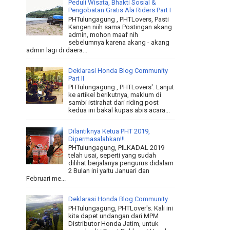
Peduli Wisata, Bhakti Sosial &
Pengobatan Gratis Ala Riders Part I
PHTulungagung , PHTLovers, Pasti
Kangen niih sama Postingan akang
admin, mohon maaf nih
sebelumnya karena akang - akang
admin lagi di daera...
Deklarasi Honda Blog Community
Part II
PHTulungagung , PHTLovers'. Lanjut
ke artikel berikutnya, maklum di
sambi istirahat dari riding post
kedua ini bakal kupas abis acara...
Dilantiknya Ketua PHT 2019,
Dipermasalahkan!!!
PHTulungagung, PILKADAL 2019
telah usai, seperti yang sudah
dilihat berjalanya pengurus didalam
2 Bulan ini yaitu Januari dan
Februari me...
Deklarasi Honda Blog Community
PHTulungagung, PHTLover's. Kali ini
kita dapet undangan dari MPM
Distributor Honda Jatim, untuk