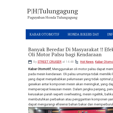
P|H|Tulungagung
Paguyuban Honda Tulungagung
KABAR OTOMOTIF
HONDA BIKERS DAY
INF
Banyak Beredar Di Masyarakat !! E
Oli Motor Palsu bagi Kendaraan
By
STREET CRUISER
at 14.48
Hot News
,
Kabar Otomo
Kabar Otomotif
, Menggunakan oli motor palsu dapat mem
pada mesin kendaraan. Oli palsu umumnya tidak memiliki ku
yang dapat menyebabkan pelumasan yang tidak optimal 
gesekan antar komponen mesin akan meningkat, yang da
mempercepat keausan mesin. Dalam jangka panjang, pen
kerusakan parah seperti overheating, mesin ngelitik, bah
membutuhkan perbaikan atau penggantian komponen yang ma
dapat mengurangi efisiensi bahan bakar dan memperburu