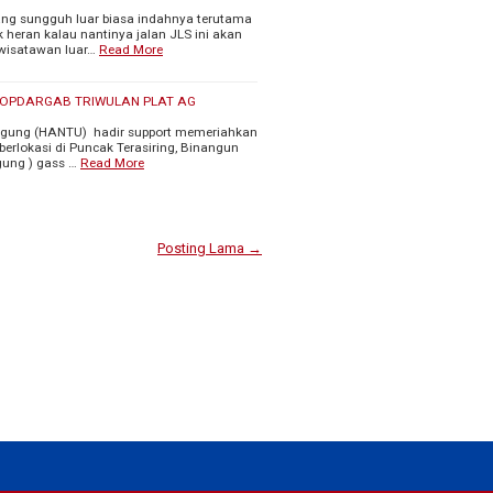
ang sungguh luar biasa indahnya terutama
heran kalau nantinya jalan JLS ini akan
 wisatawan luar…
Read More
ya KOPDARGAB TRIWULAN PLAT AG
gagung (HANTU) hadir support memeriahkan
rlokasi di Puncak Terasiring, Binangun
gung ) gass …
Read More
Posting Lama →