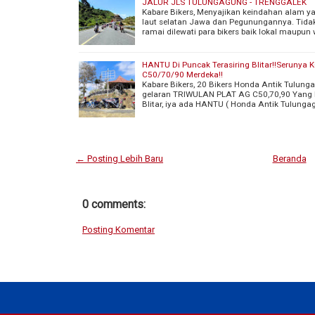
JALUR JLS TULUNGAGUNG - TRENGGALEK
Kabare Bikers, Menyajikan keindahan alam y
laut selatan Jawa dan Pegunungannya. Tidak 
ramai dilewati para bikers baik lokal maupun
HANTU Di Puncak Terasiring Blitar!!Serun
C50/70/90 Merdeka!!
Kabare Bikers, 20 Bikers Honda Antik Tulun
gelaran TRIWULAN PLAT AG C50,70,90 Yang be
Blitar, iya ada HANTU ( Honda Antik Tulunga
← Posting Lebih Baru
Beranda
0 comments:
Posting Komentar