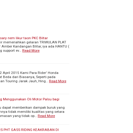
ary nem likur taon PKC Blitar
adir memeriahkan gelaran TRIWULAN PLAT
r Amber Kandangan Blitar, iya ada HANTU (
g support ev…
Read More
2 April 2015 Kami Para Rider' Honda
Beda dari Biasanya, Seperti pada
nan Touring Jarak Jauh, Hing…
Read More
ng Menggunakan Oli Motor Palsu bagi
su dapat memberikan dampak buruk yang
nya tidak memiliki kualitas yang setara
lumasan yang tidak op…
Read More
 PHT GASS RIDING KEAKRABAN DI