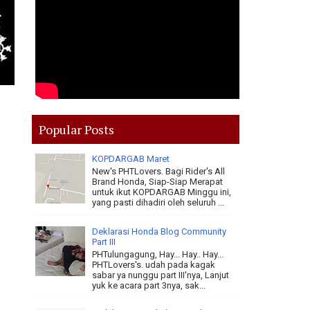
Popular Posts
KOPDARGAB Maret
New's PHTLovers. Bagi Rider's All
Brand Honda, Siap-Siap Merapat
untuk ikut KOPDARGAB Minggu ini,
yang pasti dihadiri oleh seluruh ...
Deklarasi Honda Blog Community
Part III
PHTulungagung, Hay... Hay.. Hay...
PHTLovers's. udah pada kagak
sabar ya nunggu part III'nya, Lanjut
yuk ke acara part 3nya, sak...