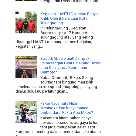
menghadiri Event Deklarasi Honda...
Kegiatan HANTU Dikecam Banyak
Kritik Oleh Bikers Luar Kota
Tulungagung
PHTulungagung , Kegiatan
Anniversary ke 17 Honda Antik
Tulungagung atau yang sering
dipanggil HANTU memang sukses berjalan,
kegiatan yang...
Speed/Akselerasi!! Dampak
Pemasangan Gear Belakang Besar
atau Kecil pada Kendaraan
Bermotor
Kabar Otomotif, Bikers Sering
Touring tapi bingung mau pilih
akselerasi atau top speed , mapping jalur yang
dilalui dulu lalu perhitungkan...
Pakai Kacamata Hitam!
Meningkatkan kenyamanan
berkendara, Fakta Apa Mitos?
Kacamata hitam bukan hanya
sekedar aksesoris bergaya lo lurr,
tapi juga merupakan salah satu
komponen penting dalam berkendara , terutama