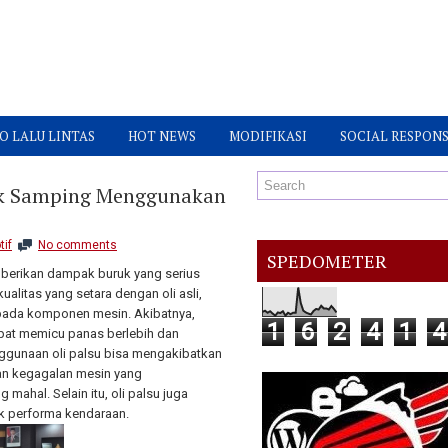
O LALU LINTAS
HOT NEWS
MODIFIKASI
SOCIAL RESPONS
fek Samping Menggunakan
tif
No comments
SPEDOMETER
berikan dampak buruk yang serius
alitas yang setara dengan oli asli,
pada komponen mesin. Akibatnya,
1
6
2
4
1
4
pat memicu panas berlebih dan
ggunaan oli palsu bisa mengakibatkan
kan kegagalan mesin yang
hal. Selain itu, oli palsu juga
k performa kendaraan.