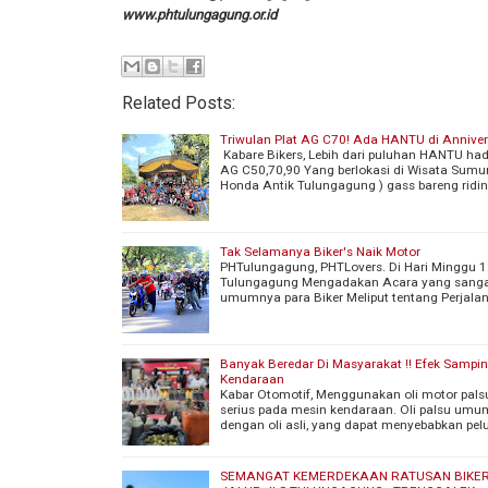
www.phtulungagung.or.id
Related Posts:
Triwulan Plat AG C70! Ada HANTU di Annivers
Kabare Bikers, Lebih dari puluhan HANTU h
AG C50,70,90 Yang berlokasi di Wisata Sumu
Honda Antik Tulungagung ) gass bareng ridin
Tak Selamanya Biker's Naik Motor
PHTulungagung, PHTLovers. Di Hari Minggu 1
Tulungagung Mengadakan Acara yang sangat 
umumnya para Biker Meliput tentang Perjala
Banyak Beredar Di Masyarakat !! Efek Sampi
Kendaraan
Kabar Otomotif, Menggunakan oli motor pal
serius pada mesin kendaraan. Oli palsu umum
dengan oli asli, yang dapat menyebabkan pe
SEMANGAT KEMERDEKAAN RATUSAN BIKERS