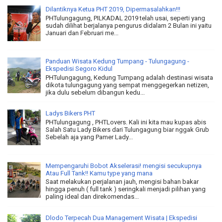
Dilantiknya Ketua PHT 2019, Dipermasalahkan!!!
PHTulungagung, PILKADAL 2019 telah usai, seperti yang
sudah dilihat berjalanya pengurus didalam 2 Bulan ini yaitu
Januari dan Februari me...
Panduan Wisata Kedung Tumpang - Tulungagung -
Ekspedisi Segoro Kidul
PHTulungagung, Kedung Tumpang adalah destinasi wisata
dikota tulungagung yang sempat menggegerkan netizen,
jika dulu sebelum dibangun kedu...
Ladys Bikers PHT
PHTulungagung , PHTLovers. Kali ini kita mau kupas abis
Salah Satu Lady Bikers dari Tulungagung biar nggak Grub
Sebelah aja yang Pamer Lady...
Mempengaruhi Bobot Akselerasi! mengisi secukupnya
Atau Full Tank!! Kamu type yang mana
Saat melakukan perjalanan jauh, mengisi bahan bakar
hingga penuh ( full tank ) seringkali menjadi pilihan yang
paling ideal dan direkomendas...
Dlodo Terpecah Dua Management Wisata | Ekspedisi