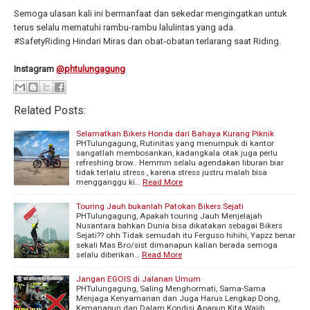
Semoga ulasan kali ini bermanfaat dan sekedar mengingatkan untuk
terus selalu mematuhi rambu-rambu lalulintas yang ada.
#SafetyRiding Hindari Miras dan obat-obatan terlarang saat Riding.
Instagram
@phtulungagung
Related Posts:
Selamatkan Bikers Honda dari Bahaya Kurang Piknik
PHTulungagung, Rutinitas yang menumpuk di kantor
sangatlah membosankan, kadangkala otak juga perlu
refreshing brow.. Hemmm selalu agendakan liburan biar
tidak terlalu stress , karena stress justru malah bisa
mengganggu ki…
Read More
Touring Jauh bukanlah Patokan Bikers Sejati
PHTulungagung, Apakah touring Jauh Menjelajah
Nusantara bahkan Dunia bisa dikatakan sebagai Bikers
Sejati?? ohh Tidak semudah itu Ferguso hihihi, Yapzz benar
sekali Mas Bro/sist dimanapun kalian berada semoga
selalu diberikan…
Read More
Jangan EGOIS di Jalanan Umum
PHTulungagung, Saling Menghormati, Sama-Sama
Menjaga Kenyamanan dan Juga Harus Lengkap Dong,
Kemanapun dan Dalam Kondisi Apapun Kita Wajib