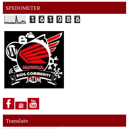
SPEDOMETER
1
6
1
9
8
6
Translate