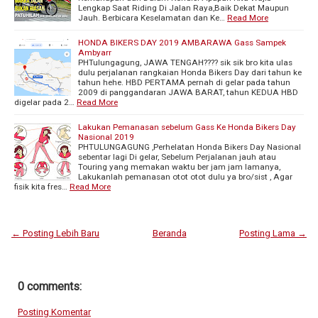
Lengkap Saat Riding Di Jalan Raya,Baik Dekat Maupun
Jauh. Berbicara Keselamatan dan Ke…
Read More
HONDA BIKERS DAY 2019 AMBARAWA Gass Sampek
Ambyarr
PHTulungagung, JAWA TENGAH???? sik sik bro kita ulas
dulu perjalanan rangkaian Honda Bikers Day dari tahun ke
tahun hehe. HBD PERTAMA pernah di gelar pada tahun
2009 di panggandaran JAWA BARAT, tahun KEDUA HBD
digelar pada 2…
Read More
Lakukan Pemanasan sebelum Gass Ke Honda Bikers Day
Nasional 2019
PHTULUNGAGUNG ,Perhelatan Honda Bikers Day Nasional
sebentar lagi Di gelar, Sebelum Perjalanan jauh atau
Touring yang memakan waktu ber jam jam lamanya,
Lakukanlah pemanasan otot otot dulu ya bro/sist , Agar
fisik kita fres…
Read More
← Posting Lebih Baru
Beranda
Posting Lama →
0 comments:
Posting Komentar