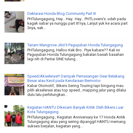
Deklarasi Honda Blog Community Part III
PHTulungagung, Hay... Hay.. Hay... PHTLovers's. udah pada
kagak sabar ya nunggu part III'nya, Lanjut yuk ke acara part
3nya, sak...
Tanam Mangrove Jilid II Paguyuban Honda Tulungagung
PHTulungagung, Halloo Kek Bro.. Piye kabare?? Kali ini
Paguyuban Honda Tulungagung bakalan basah basahan
lagi nih di Pantai SINE tulung...
Speed/Akselerasi!! Dampak Pemasangan Gear Belakang
Besar atau Kecil pada Kendaraan Bermotor
Kabar Otomotif, Bikers Sering Touring tapi bingung mau
pilih akselerasi atau top speed , mapping jalur yang dilalui
dulu lalu perhitungkan...
Kegiatan HANTU Dikecam Banyak Kritik Oleh Bikers Luar
Kota Tulungagung
PHTulungagung , Kegiatan Anniversary ke 17 Honda Antik
Tulungagung atau yang sering dipanggil HANTU memang
sukses berjalan, kegiatan yang...