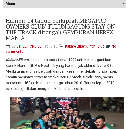
Hampir 14 tahun berkiprah MEGAPRO
OWNERS CLUB' TULUNGAGUNG STAY ON
THE TRACK ditengah GEMPURAN HEREX
MANIA
By
STREET CRUISER
at 13.15
Kabare Bikers
,
Profil Club
No
comments
Kabare Bikers,
dihadirkan pada tahun 1999 untuk menggantikan
sosok Honda GL Pro Neotech yang hadir sejak akhir dekade 80-an.
Meski tampangnya berubah dengan kesan mendekati Honda Tiger,
namun mesinnya tetap memakai seri Neotech. Sejak 1999, mesin
bervolume 160 cc bertahan hingga tahun 2010. Baru selepas 2010
evolusi terjadi dan mengarah ke basis motor India.