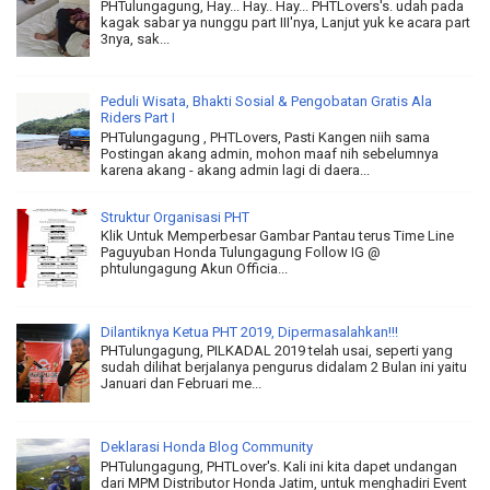
PHTulungagung, Hay... Hay.. Hay... PHTLovers's. udah pada
kagak sabar ya nunggu part III'nya, Lanjut yuk ke acara part
3nya, sak...
Peduli Wisata, Bhakti Sosial & Pengobatan Gratis Ala
Riders Part I
PHTulungagung , PHTLovers, Pasti Kangen niih sama
Postingan akang admin, mohon maaf nih sebelumnya
karena akang - akang admin lagi di daera...
Struktur Organisasi PHT
Klik Untuk Memperbesar Gambar Pantau terus Time Line
Paguyuban Honda Tulungagung Follow IG @
phtulungagung Akun Officia...
Dilantiknya Ketua PHT 2019, Dipermasalahkan!!!
PHTulungagung, PILKADAL 2019 telah usai, seperti yang
sudah dilihat berjalanya pengurus didalam 2 Bulan ini yaitu
Januari dan Februari me...
Deklarasi Honda Blog Community
PHTulungagung, PHTLover's. Kali ini kita dapet undangan
dari MPM Distributor Honda Jatim, untuk menghadiri Event