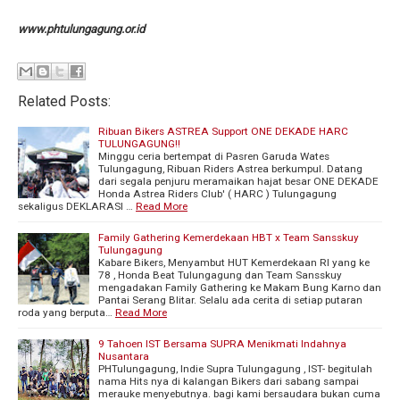
www.phtulungagung.or.id
Related Posts:
Ribuan Bikers ASTREA Support ONE DEKADE HARC
TULUNGAGUNG!!
Minggu ceria bertempat di Pasren Garuda Wates
Tulungagung, Ribuan Riders Astrea berkumpul. Datang
dari segala penjuru meramaikan hajat besar ONE DEKADE
Honda Astrea Riders Club' ( HARC ) Tulungagung
sekaligus DEKLARASI …
Read More
Family Gathering Kemerdekaan HBT x Team Sansskuy
Tulungagung
Kabare Bikers, Menyambut HUT Kemerdekaan RI yang ke
78 , Honda Beat Tulungagung dan Team Sansskuy
mengadakan Family Gathering ke Makam Bung Karno dan
Pantai Serang Blitar. Selalu ada cerita di setiap putaran
roda yang berputa…
Read More
9 Tahoen IST Bersama SUPRA Menikmati Indahnya
Nusantara
PHTulungagung, Indie Supra Tulungagung , IST- begitulah
nama Hits nya di kalangan Bikers dari sabang sampai
merauke menyebutnya. bagi kami bersaudara bukan cuma