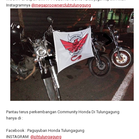
Instagramnya
@megaproownerclubtulunggung
Pantau terus perkembangan Community Honda Di Tulungagung
hanya di :
Facebook : Paguyuban Honda Tulungagung
INSTAGRAM:
@phtulungagung