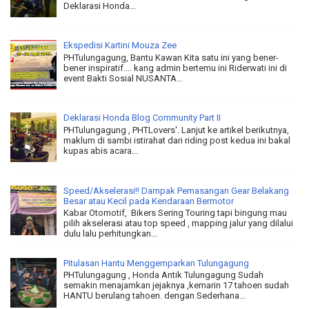
Deklarasi Honda...
Ekspedisi Kartini Mouza Zee
PHTulungagung, Bantu Kawan Kita satu ini yang bener-
bener inspiratif.... kang admin bertemu ini Riderwati ini di
event Bakti Sosial NUSANTA...
Deklarasi Honda Blog Community Part II
PHTulungagung , PHTLovers'. Lanjut ke artikel berikutnya,
maklum di sambi istirahat dari riding post kedua ini bakal
kupas abis acara...
Speed/Akselerasi!! Dampak Pemasangan Gear Belakang
Besar atau Kecil pada Kendaraan Bermotor
Kabar Otomotif, Bikers Sering Touring tapi bingung mau
pilih akselerasi atau top speed , mapping jalur yang dilalui
dulu lalu perhitungkan...
Pitulasan Hantu Menggemparkan Tulungagung
PHTulungagung , Honda Antik Tulungagung Sudah
semakin menajamkan jejaknya ,kemarin 17 tahoen sudah
HANTU berulang tahoen. dengan Sederhana...